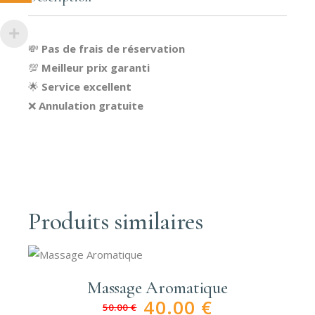
💸
Pas de frais de réservation
💯
Meilleur prix garanti
🌟
Service excellent
❌
Annulation gratuite
Produits similaires
Massage Aromatique
40.00
€
50.00
€
Le
Le