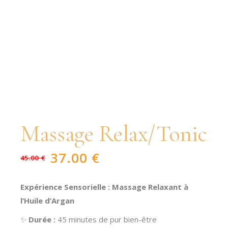
Massage Relax/Tonic
37.00
€
45.00
€
Le
Le
prix
prix
initial
actuel
était :
est :
Expérience Sensorielle : Massage Relaxant à
45.00 €.
37.00 €.
l’Huile d’Argan
✨
Durée :
45 minutes de pur bien-être