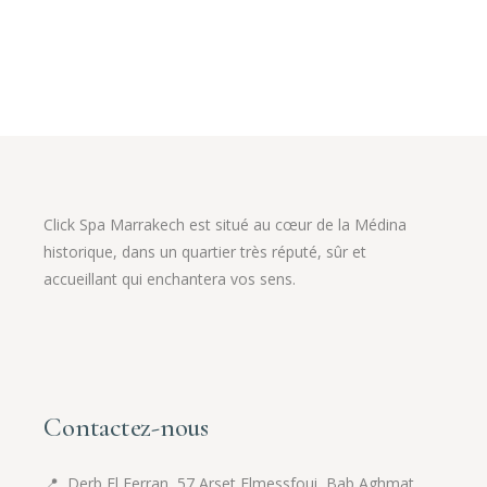
initial
actuel
était :
est :
65.00 €.
50.00 €.
Click Spa Marrakech est situé au cœur de la Médina
historique, dans un quartier très réputé, sûr et
accueillant qui enchantera vos sens.
Contactez-nous
📍
Derb El Ferran, 57 Arset Elmessfoui, Bab Aghmat ,