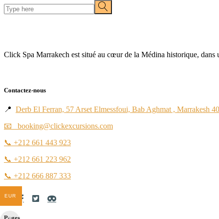
Click Spa Marrakech est situé au cœur de la Médina historique, dans un
Contactez-nous
📍
Derb El Ferran, 57 Arset Elmessfoui, Bab Aghmat , Marrakesh 4
📧 booking@clickexcursions.com
📞
+212 661 443 923
📞
+212 661 223 962
📞
+212 666 887 333
EUR
Pages